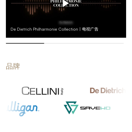
De Dietrich Philharmonie Collection | 电视广告
品牌