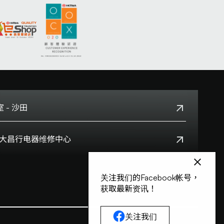
 - 沙田
+852 2699 0345
Box 大昌行电器维修中心
沙田乡事会路138号HomeSquare 357-358舖
+852 8210 8210
查看地点
):
0800699
早上十一时正至下午八时正
关注我们的Facebook帐号，
香港九龙湾启祥道20号大昌行集团大厦4楼
获取最新资讯！
查看地点
关注我们
星期一至五上午九时半时至下午六时