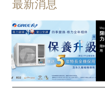
最新消息
May
限
力
限
用