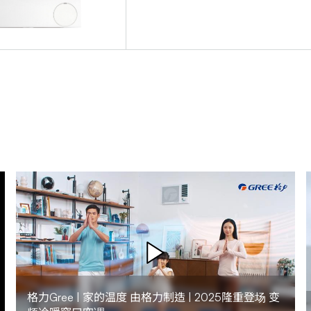
格力Gree | 家的温度 由格力制造 | 2025隆重登场 变