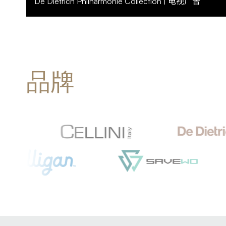
De Dietrich Philharmonie Collection | 电视广告
品牌