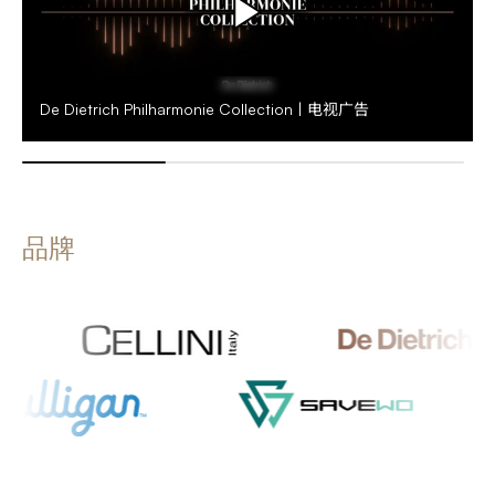
De Dietrich Philharmonie Collection | 电视广告
品牌