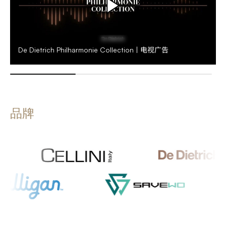
De Dietrich Philharmonie Collection | 电视广告
品牌