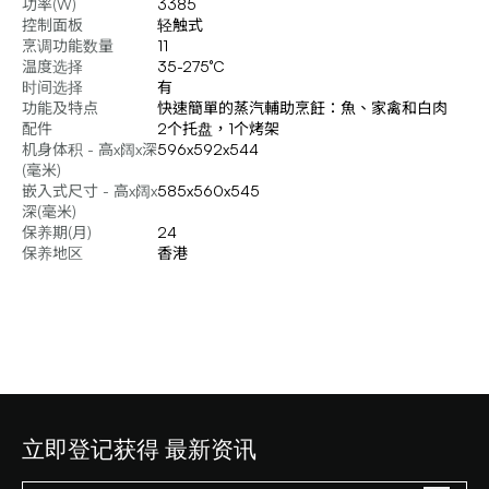
功率(W)
3385
控制面板
轻触式
烹调功能数量
11
温度选择
35-275°C
时间选择
有
功能及特点
快速簡單的蒸汽輔助烹飪：魚、家禽和白肉
配件
2个托盘，1个烤架
机身体积 - 高x阔x深
596x592x544
(毫米)
嵌入式尺寸 - 高x阔x
585x560x545
深(毫米)
保养期(月)
24
保养地区
香港
立即登记获得 最新资讯