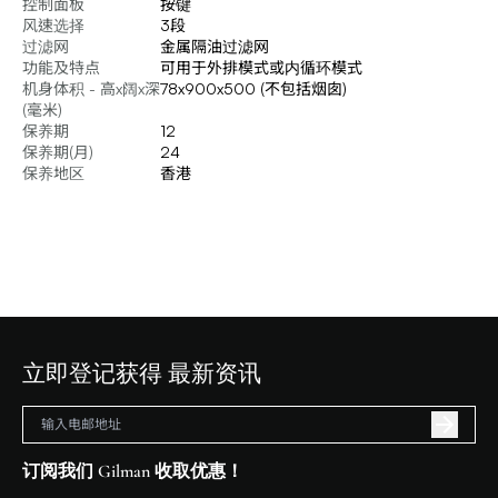
控制面板
按键
风速选择
3段
过滤网
金属隔油过滤网
功能及特点
可用于外排模式或内循环模式
机身体积 - 高x阔x深
78x900x500 (不包括烟囱)
(毫米)
保养期
12
保养期(月)
24
保养地区
香港
立即登记获得 最新资讯
订阅我们 Gilman 收取优惠！