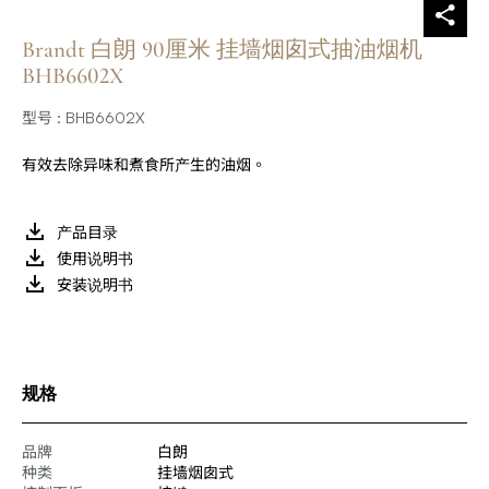
Brandt 白朗 90厘米 挂墙烟囱式抽油烟机
BHB6602X
型号 : BHB6602X
有效去除异味和煮食所产生的油烟。
产品目录
使用说明书
安装说明书
规格
品牌
白朗
种类
挂墙烟囱式