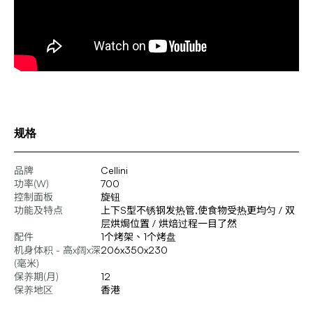
规格
品牌
Cellini
功率(W)
700
控制面板
旋钮
功能及特点
上下S型不锈钢发热管,使食物受热更均匀 / 双
层烘焗位置 / 烘焙过程一目了然
配件
1个烤架、1个烤盘
机身体积 - 高x阔x深
206x350x230
(毫米)
保养期(月)
12
保养地区
香港