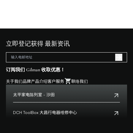
立即登记获得 最新资讯
订阅我们 Gilman 收取优惠！
关于我们
品牌
产品介绍
客户服务
联络我们
太平家电陈列室 - 沙田
电话:
+852 2699 0345
地址:
沙田乡事会路138号HomeSquare 357-358舖
DCH ToolBox 大昌行电器维修中心
查看地点
客户服务热线:
+852 8210 8210
营业时间:
早上十一时正至下午八时正
客户服务热线(澳门):
0800699