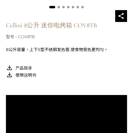
Cellini 8公升 迷你电烤箱 COV8TB
型号 : COV8TB
8公升容量，上下S型不锈钢发热管,使食物受热更均匀。
产品目录
使用说明书