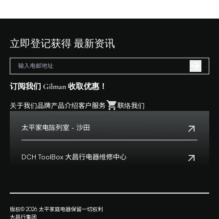
立即登记获得 最新资讯
订阅我们 Gilman 收取优惠！
关于我们
品牌
产品介绍
客户服务
联络我们
太平家电陈列室 - 沙田
电话:
+852 2699 0345
地址:
沙田乡事会路138号HomeSquare 357-358舖
DCH ToolBox 大昌行电器维修中心
查看地点
客户服务热线:
+852 8210 8210
营业时间:
早上十一时正至下午八时正
客户服务热线(澳门):
0800699
地址:
香港九龙湾启祥道20号大昌行集团大厦4楼
版权© 2026 太平家庭电器保留一切权利
查看地点
大昌行集团