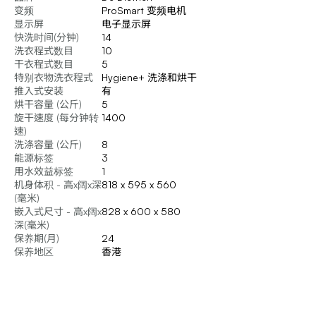
变频
ProSmart 变频电机
显示屏
电子显示屏
快洗时间(分钟)
14
洗衣程式数目
10
干衣程式数目
5
特别衣物洗衣程式
Hygiene+ 洗涤和烘干
推入式安装
有
烘干容量 (公斤)
5
旋干速度 (每分钟转
1400
速)
洗涤容量 (公斤)
8
能源标签
3
用水效益标签
1
机身体积 - 高x阔x深
818 x 595 x 560
(毫米)
嵌入式尺寸 - 高x阔x
828 x 600 x 580
深(毫米)
保养期(月)
24
保养地区
香港