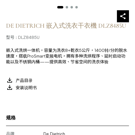
DE DIETRICH 嵌入式洗衣干衣機 DLZ8485U
型号 : DLZ8485U
嵌入式洗烘一体机，容量为洗衣8+乾衣5公斤，1400转/分的脱水
速度，搭载ProSmart变频电机，拥有多种洗烘程序、延时启动功
能以及不锈钢内桶——提供高效、节省空间的洗衣体验
产品目录
安装说明书
规格
品牌
De Dietrich