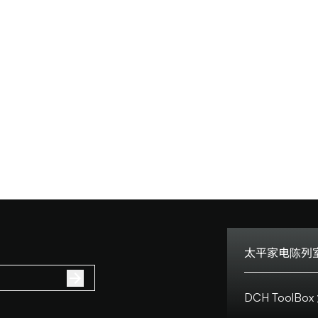
太平家电陈列室
电话:
DCH Tool
地址: