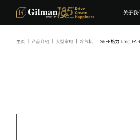
关于我
|
|
|
|
主页
产品介绍
大型家电
冷气机
GREE格力 1.5匹 FA