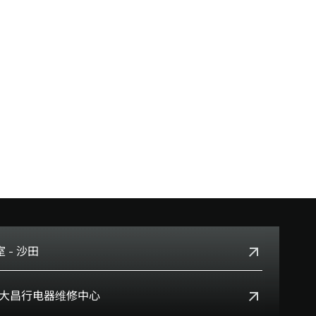
 - 沙田
+852 2699 0345
Box 大昌行电器维修中心
沙田乡事会路138号HomeSquare 357-358舖