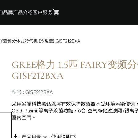
们
品牌
产品介绍
客户服务
IRY变频分体式冷气机 (冷暖型) GISF212BXA
GREE格力 1.5匹 FAIRY变
GISF212BXA
型号 : GISF212BXA
采用尖端科技黑钻涂层有效保护散热器不受环境污染侵蚀
Cold Plasma等离子杀菌功能，6合1空气净化过滤网 (银离子
室内空气。
产品目录
使用说明书