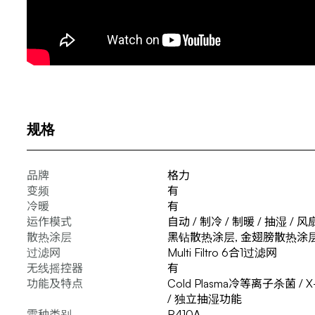
规格
品牌
格力
变频
有
冷暖
有
运作模式
自动 / 制冷 / 制暖 / 抽湿 / 风
散热涂层
黑钻散热涂层, 金翅膀散热涂
过滤网
Multi Filtro 6合1过滤网
无线摇控器
有
功能及特点
Cold Plasma冷等离子杀菌 / 
/ 独立抽湿功能
雪种类别
R410A