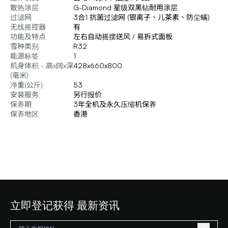
散热涂层
G-Diamond 星级双黑钻耐用涂层
过滤网
3合1 抗菌过滤网 (银离子、儿茶素、防尘螨)
无线摇控器
有
功能及特点
左右自动摇摆送风 / 易拆式面板
雪种类别
R32
能源标签
1
机身体积 - 高x阔x深
428x660x800
(毫米)
净重(公斤)
53
安装服务
另行报价
保养期
3年全机及永久压缩机保养
保养地区
香港
立即登记获得 最新资讯