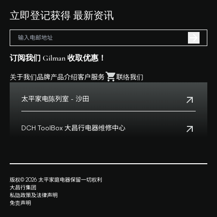
立即登记获得 最新资讯
订阅我们 Gilman 收取优惠！
关于我们
品牌
产品介绍
客户服务
联络我们
太平家电陈列室 - 沙田
电话:
+852 2699 0345
地址:
沙田乡事会路138号HomeSquare 357-358舖
DCH ToolBox 大昌行电器维修中心
查看地点
客户服务热线:
+852 8210 8210
营业时间:
早上十一时正至下午八时正
客户服务热线(澳门):
0800699
地址:
香港九龙湾启祥道20号大昌行集团大厦4楼
版权© 2026 太平家庭电器保留一切权利
查看地点
大昌行集团
营业时间:
星期一至五上午九时半时至下午六时
私隐政策及法律声明
星期六上午九时至下午一时
免责声明
星期日及公众假期休息