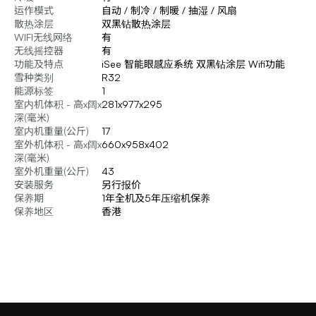
运作模式
自动 / 制冷 / 制暖 / 抽湿 / 风扇
散热涂层
双黑钻散热涂层
WIFI无线网络
有
无线摇控器
有
功能及特点
iSee 智能眼感应系统 双黑钻涂层 Wifi功能
雪种类别
R32
能源标签
1
室内机体积 - 高x阔x
281x977x295
深(毫米)
室内机重量(公斤)
17
室外机体积 - 高x阔x
660x958x402
深(毫米)
室外机重量(公斤)
43
安装服务
另行报价
保养期
1年全机及5年压缩机保养
保养地区
香港