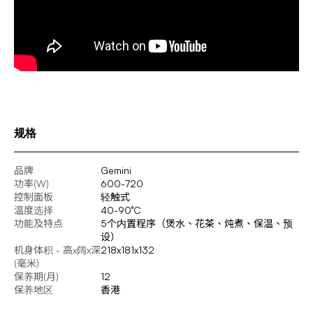
规格
品牌
Gemini
功率(W)
600-720
控制面板
轻触式
温度选择
40-90°C
功能及特点
5个内置程序（煲水、花茶、炖煮、保温、预
设）
机身体积 - 高x阔x深
218x181x132
(毫米)
保养期(月)
12
保养地区
香港