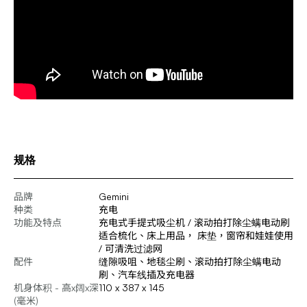
规格
品牌
Gemini
种类
充电
功能及特点
充电式手提式吸尘机 / 滚动拍打除尘螨电动刷
适合梳化、床上用品， 床垫，窗帘和娃娃使用
/ 可清洗过滤网
配件
缝隙吸咀、地毯尘刷、滚动拍打除尘螨电动
刷、汽车线插及充电器
机身体积 - 高x阔x深
110 x 387 x 145
(毫米)