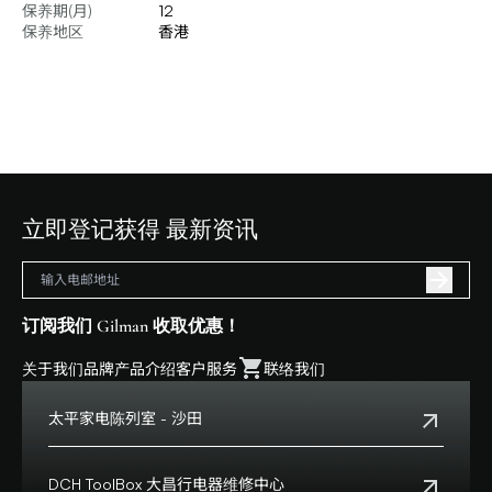
保养期(月)
12
保养地区
香港
立即登记获得 最新资讯
订阅我们 Gilman 收取优惠！
关于我们
品牌
产品介绍
客户服务
联络我们
太平家电陈列室 - 沙田
电话:
+852 2699 0345
地址:
沙田乡事会路138号HomeSquare 357-358舖
DCH ToolBox 大昌行电器维修中心