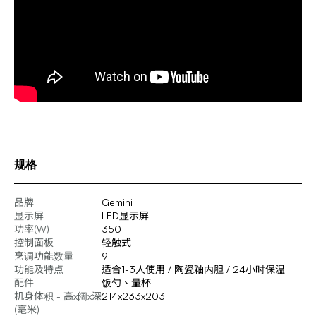
规格
品牌
Gemini
显示屏
LED显示屏
功率(W)
350
控制面板
轻触式
烹调功能数量
9
功能及特点
适合1-3人使用 / 陶瓷釉内胆 / 24小时保温
配件
饭勺、量杯
机身体积 - 高x阔x深
214x233x203
(毫米)