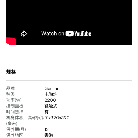
规格
品牌
Gemini
种类
电陶炉
功率(W)
2200
控制面板
轻触式
时间选择
有
机身体积 - 高x阔x深
51x320x390
(毫米)
保养期(月)
12
保养地区
香港