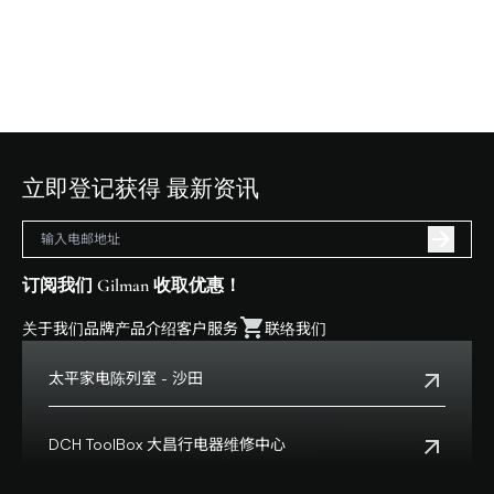
立即登记获得 最新资讯
订阅我们 Gilman 收取优惠！
关于我们
品牌
产品介绍
客户服务
联络我们
太平家电陈列室 - 沙田
电话:
+852 2699 0345
地址:
沙田乡事会路138号HomeSquare 357-358舖
DCH ToolBox 大昌行电器维修中心
查看地点
客户服务热线:
+852 8210 8210