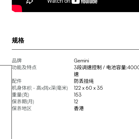
规格
品牌
Gemini
功能及特点
3段调速控制 / 电池容量:400
速
配件
防丢挂绳
机身体积 - 高x阔x深(毫米)
122 x 60 x 35
重量(克)
153
保养期(月)
12
保养地区
香港