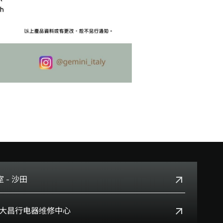
 - 沙田
+852 2699 0345
Box 大昌行电器维修中心
沙田乡事会路138号HomeSquare 357-358舖