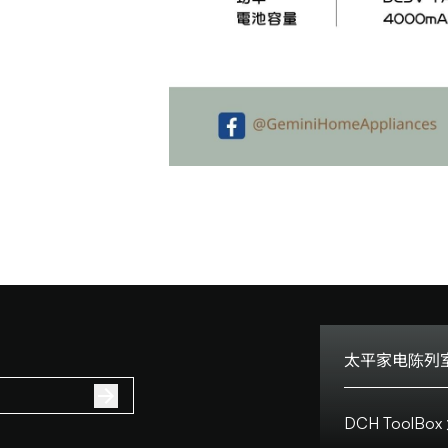
太平家电陈列室
电话:
DCH Tool
地址: