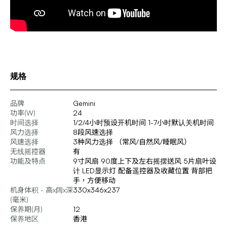
规格
品牌
Gemini
功率(W)
24
时间选择
1/2/4小时预设开机时间 1-7小时默认关机时间
风力选择
8段风速选择
风速选择
3种风力选择 （常风/自然风/睡眠风）
无线摇控器
有
功能及特点
9寸风扇 90度上下及左右摇摆送风 5片扇叶设
计 LED显示灯 配备遥控器及收藏位置 背部把
手，方便移动
机身体积 - 高x阔x深
330x346x237
(毫米)
保养期(月)
12
保养地区
香港