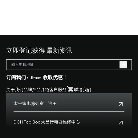
立即登记获得 最新资讯
订阅我们 Gilman 收取优惠！
关于我们
品牌
产品介绍
客户服务
联络我们
太平家电陈列室 - 沙田
电话:
+852 2699 0345
地址:
沙田乡事会路138号HomeSquare 357-358舖
DCH ToolBox 大昌行电器维修中心
查看地点
客户服务热线:
+852 8210 8210