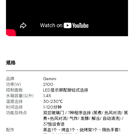
规格
品牌
Gemini
功率(W)
2100
控制面板
LED显示屏配按钮式选择
水箱容量(公升)
1.45
温度选择
30-230℃
时间选择
1-120分钟
功能及特点
双层玻璃门 / 7种程序选择 (蒸煮/ 热风对流/ 蒸
煮+热风对流/ 气炸/ 发酵/ 解冻/ 自动清洗) /
37预设食谱
配件
蒸盘1个、烤盘1个、烧烤架1个、隔热手套1