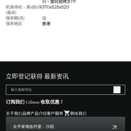
只、旋转烧烤叉1个
机身体积 - 高x阔x深
370x525x520
(毫米)
保养期(月)
12
保养地区
香港
立即登记获得 最新资讯
订阅我们 Gilman 收取优惠！
关于我们
品牌
产品介绍
客户服务
联络我们
太平家电陈列室 - 沙田