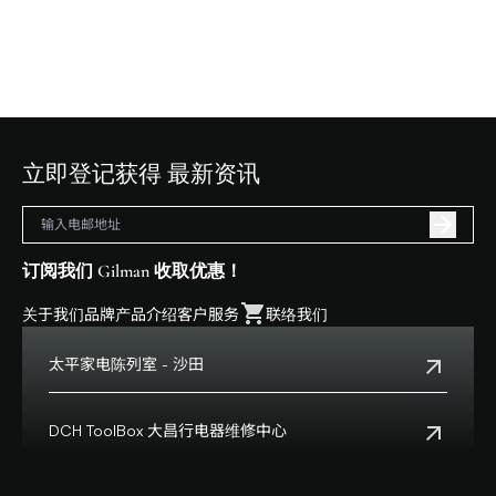
立即登记获得 最新资讯
订阅我们 Gilman 收取优惠！
关于我们
品牌
产品介绍
客户服务
联络我们
太平家电陈列室 - 沙田
电话:
+852 2699 0345
地址:
沙田乡事会路138号HomeSquare 357-358舖
DCH ToolBox 大昌行电器维修中心
查看地点
客户服务热线:
+852 8210 8210
营业时间:
早上十一时正至下午八时正
客户服务热线(澳门):
0800699