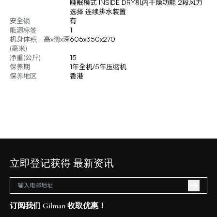
睡眠模式 INSIDE DRY机内干燥功能 2段风力
选择 连续排水装置
安全锁
有
能源标签
1
机身体积 - 高x阔x深
605x350x270
(毫米)
净重(公斤)
15
保养期
1年全机/5年压缩机
保养地区
香港
立即登记获得 最新资讯
订阅我们 Gilman 收取优惠！