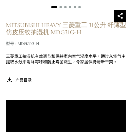
MITSUBISHI HEAVY 三菱重工 31公升 纤薄型
仿皮压纹抽湿机 MDG31G-H
型号 : MDG31G-H
三菱重工抽湿机有效调节和保持室内空气湿度水平，通过从空气中
提取水分来消除霉味和防止霉菌滋生，令家居保持清新干爽。
产品目录