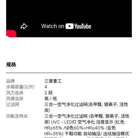
规格
品牌
三菱重工
水箱容量(公升)
4
风力选择
2 段
风速选择
高 / 低
过滤网
三合一空气净化过滤网(去甲醛, 银离子, 活性
炭)
功能及特点
三合一空气净化过滤网 (去甲醛, 银离子, 活性
炭) UVC - LED灯 空气净化 湿度显示 (红色
HR≥65% /绿色60%>HR≥40% /蓝色
HR<35%) 干鞋功能 自动抽湿/ 连续抽湿模式