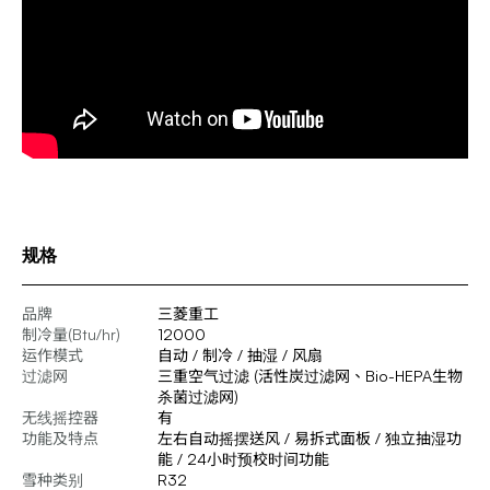
规格
品牌
三菱重工
制冷量(Btu/hr)
12000
运作模式
自动 / 制冷 / 抽湿 / 风扇
过滤网
三重空气过滤 (活性炭过滤网、Bio-HEPA生物
杀菌过滤网)
无线摇控器
有
功能及特点
左右自动摇摆送风 / 易拆式面板 / 独立抽湿功
能 / 24小时预校时间功能
雪种类别
R32