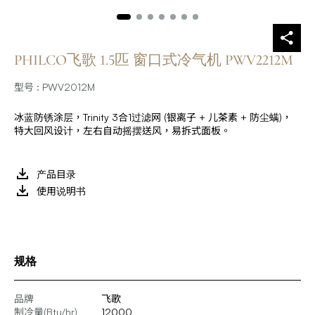
PHILCO飞歌 1.5匹 窗口式冷气机 PWV2212M
型号 : PWV2012M
冰蓝防锈涂层，Trinity 3合1过滤网 (银离子 + 儿茶素 + 防尘螨)，
特大回风设计，左右自动摇摆送风，易拆式面板。
产品目录
使用说明书
规格
品牌
飞歌
制冷量(Btu/hr)
12000