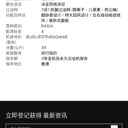
散热涂层
冰蓝防锈涂层
过滤网
3合1 抗菌过滤网 (银离子、儿茶素、防尘螨)
功能及特点
超静音设计 / 特大回风设计 / 左右自动摇摆送
风 / 易拆式面板
雪种类别
R410A
能源标签
4
机身体积 - 高x阔x深
375x560x668
(毫米)
净重(公斤)
39
安装服务
另行报价
保养期
3年全机及永久压缩机保养
保养地区
香港
立即登记获得 最新资讯