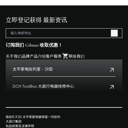
立即登记获得 最新资讯
订阅我们 Gilman 收取优惠！
关于我们
品牌
产品介绍
客户服务
联络我们
太平家电陈列室 - 沙田
电话:
+852 2699 0345
地址:
沙田乡事会路138号HomeSquare 357-358舖
DCH ToolBox 大昌行电器维修中心
查看地点
客户服务热线:
+852 8210 8210
营业时间:
早上十一时正至下午八时正
客户服务热线(澳门):
0800699
地址:
香港九龙湾启祥道20号大昌行集团大厦4楼
版权© 2026 太平家庭电器保留一切权利
查看地点
大昌行集团
营业时间:
星期一至五上午九时半时至下午六时
私隐政策及法律声明