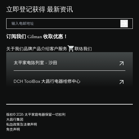
立即登记获得 最新资讯
订阅我们 Gilman 收取优惠！
关于我们
品牌
产品介绍
客户服务
联络我们
太平家电陈列室 - 沙田
电话:
+852 2699 0345
地址:
沙田乡事会路138号HomeSquare 357-358舖
DCH ToolBox 大昌行电器维修中心
查看地点
客户服务热线:
+852 8210 8210
营业时间:
早上十一时正至下午八时正
客户服务热线(澳门):
0800699
地址:
香港九龙湾启祥道20号大昌行集团大厦4楼
版权© 2026 太平家庭电器保留一切权利
查看地点
大昌行集团
营业时间:
星期一至五上午九时半时至下午六时
私隐政策及法律声明
星期六上午九时至下午一时
免责声明
星期日及公众假期休息