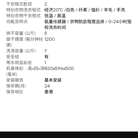
干衣程式数目
2
特别衣物洗衣程式
经济20°C /白色 / 纤柔 / 恤衫 / 羊毛 / 手洗
特别衣物干衣程式
低温 / 高温
功能及特点
载量传感器 / 衣物肮脏程度选择 / 0-24小时预
校洗衣时间
烘干容量 (公斤)
5
旋干速度 (每分钟转
1200
速)
洗涤容量 (公斤)
7
安全锁
有
用水效益标签
1
机身体积 - 高x阔x深
820x596x500
(毫米)
安装服务
基本安装
保养期(月)
24
保养地区
香港