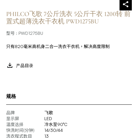
PHILCO飞歌 7公斤洗衣 5公斤干衣 1200转 前
置式超薄洗衣干衣机 PWD1275BU
型号 : PWD1275BU
只有820毫米高机身二合一洗衣干衣机，解决高度限制
产品目录
规格
品牌
飞歌
显示屏
LED
温度选择
冷水至90°C
快洗时间(分钟)
14/30/44
洗衣程式数目
13