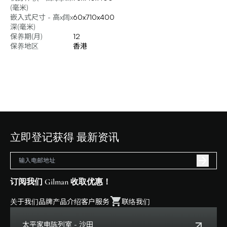
(毫米)
嵌入式尺寸 - 高x阔x
60x710x400
深(毫米)
保养期(月)
12
保养地区
香港
立即登记获得 最新资讯
订阅我们 Gilman 收取优惠！
关于我们
品牌
产品介绍
客户服务
联络我们
太平家电陈列室 - 沙田