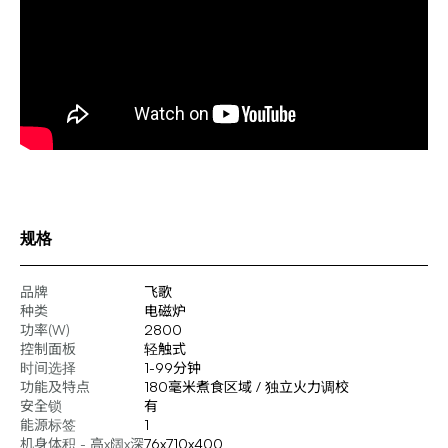
规格
品牌
飞歌
种类
电磁炉
功率(W)
2800
控制面板
轻触式
时间选择
1-99分钟
功能及特点
180毫米煮食区域 / 独立火力调校
安全锁
有
能源标签
1
机身体积 - 高x阔x深
76x710x400