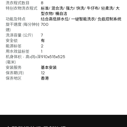
洗衣程式数目
8
特别衣物洗衣程式
标准/ 混合洗/ 强力/ 快洗/ 牛仔布/ 轻柔洗/ 大
型衣物/ 桶自洁
功能及特点
结合高低排水位/ 一键智能洗衣/ 负载控制系统
旋干速度 (每分钟转
700
速)
洗涤容量 (公斤)
7
安全锁
有
能源标签
2
用水效益标签
1
机身体积 - 高x阔x深
910x515x525
(毫米)
安装服务
基本安装
保养期(月)
12
保养地区
香港