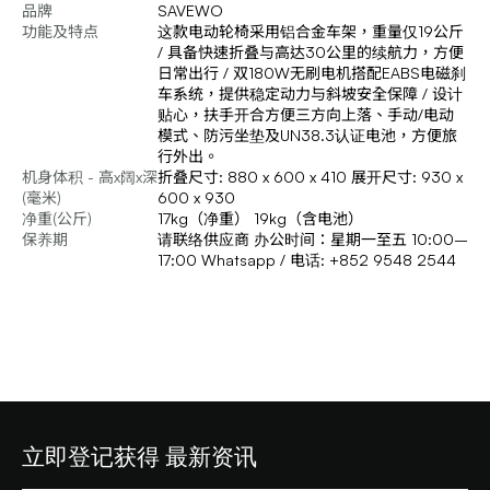
品牌
SAVEWO
功能及特点
这款电动轮椅采用铝合金车架，重量仅19公斤
/ 具备快速折叠与高达30公里的续航力，方便
日常出行 / 双180W无刷电机搭配EABS电磁刹
车系统，提供稳定动力与斜坡安全保障 / 设计
贴心，扶手开合方便三方向上落、手动/电动
模式、防污坐垫及UN38.3认证电池，方便旅
行外出。
机身体积 - 高x阔x深
折叠尺寸: 880 x 600 x 410 展开尺寸: 930 x
(毫米)
600 x 930
净重(公斤)
17kg（净重） 19kg（含电池）
保养期
请联络供应商 办公时间：星期一至五 10:00–
17:00 Whatsapp / 电话: +852 9548 2544
立即登记获得 最新资讯