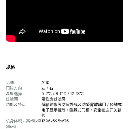
规格
品牌
名望
门铰方向
左 / 右
温度选择
5-7°C / 8-11°C / 12-18°C
过滤网
活性炭过滤网
功能及特点
低辐射镀膜防紫外线及防凝雾玻璃门 / 轻触式
电子显示控制 / 隐藏式门柄 / 安全锁连开关钥
匙
机身体积 - 高x阔x深
1395x595x675
(毫米)