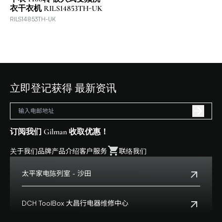
衣干衣机 RILS14853TH-UK
RILS14853TH-UK
立即登记获得 最新资讯
订阅我们 Gilman 收取优惠！
关于我们
品牌
产品介绍
客户服务
联络我们
太平家电陈列室 - 沙田
电话:
+852 2699 0345
地址:
沙田乡事会路138号HomeSquare 357-358舖
DCH ToolBox 大昌行电器维修中心
查看地点
客户服务热线:
+852 8210 8210