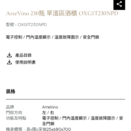
ArteVino 230瓶 單溫區酒櫃 OXG1T230NPD
型號 : OXG1T230NPD
電子控制 / 門內温度顯示 / 溫度故障圖示 / 安全門鎖
產品目錄
使用說明書
規格
品牌
ArteVino
門鉸方向
左 / 右
功能及特點
電子控制 / 門內温度顯示 / 溫度故障圖示 / 安
全門鎖
機身體積 - 高x闊x深
1825x680x700