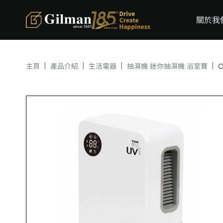
關於我
|
|
|
|
主頁
產品介紹
生活電器
抽濕機 迷你抽濕機 浴室寶