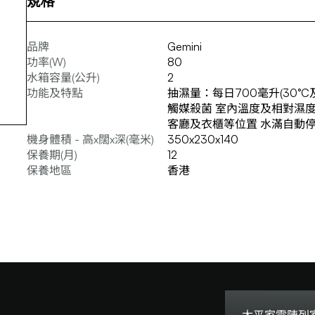
規格
品牌
Gemini
功率(W)
80
水箱容量(公升)
2
功能及特點
抽濕量：每日700毫升(30°
觸媒殺菌 室內溫度及相對濕度
客廳及衣櫃等位置 水滿自動
機身體積 - 高x闊x深(毫米)
350x230x140
保養期(月)
12
保養地區
香港