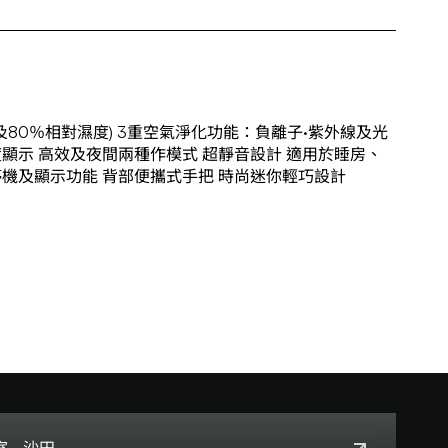
C及80％相對濕度) 3重空氣淨化功能：負離子·紫外線及光
顯示 高效及夜間兩種作模式 超靜音設計 適用於睡房、
停機及顯示功能 背部便攜式手把 時尚迷你輕巧設計