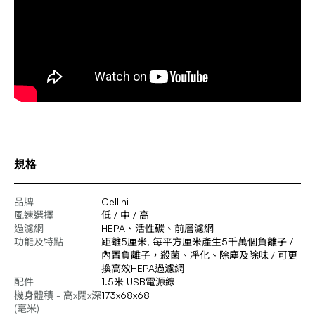
規格
品牌
Cellini
風速選擇
低 / 中 / 高
過濾網
HEPA、活性碳、前層濾網
功能及特點
距離5厘米, 每平方厘米產生5千萬個負離子 /
內置負離子，殺菌、凈化、除塵及除味 / 可更
換高效HEPA過濾網
配件
1.5米 USB電源線
機身體積 - 高x闊x深
173x68x68
(毫米)