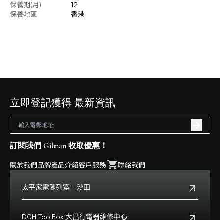
保養期(月)
12
保養地區
香港
立即登記獲得 最新資訊
訂閱我們 Gilman 收取優惠！
關於我們
品牌
產品介紹
客戶服務
聯絡我們
太平家電陳列室 - 沙田
電話:
+852 2699 0345
地址:
沙田鄉事會路138號HomeSquare 357-358舖
DCH ToolBox 大昌行電器維修中心