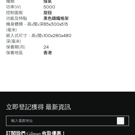
種類
煤氣
功率(W)
5000
控制面板
旋鈕
功能及特點
黑色鑄鐵格架
機身體積 - 高x闊x深
85x300x515
(毫米)
嵌入式尺寸 - 高x闊x
100x280x480
深(毫米)
保養期(月)
24
保養地區
香港
立即登記獲得 最新資訊
訂閱我們 Gilman 收取優惠！