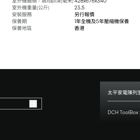
室外機體積 - 高x闊x深(毫米)
428x676x340
室外機重量(公斤)
23.5
安裝服務
另行報價
保養期
1年全機及5年壓縮機保養
保養地區
香港
太平家電陳列室
電話:
DCH Tool
地址:
客戶服務熱線:
客戶服務熱線(澳門
營業時間: