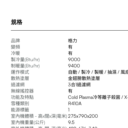
規格
品牌
格力
變頻
有
冷暖
有
製冷量(Btu/hr)
9000
制暖量(Btu/hr)
9400
運作模式
自動 / 製冷 / 製暖 / 抽濕 / 風
散熱塗層
金翅膀散熱塗層
過濾網
3合1過濾網
無線搖控器
有
功能及特點
Cold Plasma冷等離子殺菌 / 
雪種類別
R410A
能源標籤
1
室內機體積 - 高x闊x深(毫米)
275x790x200
室內機重量(公斤)
9.5