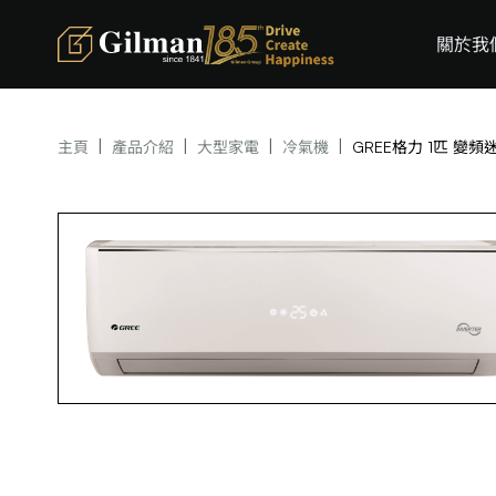
關於我
|
|
|
|
主頁
產品介紹
大型家電
冷氣機
GREE格力 1匹 變