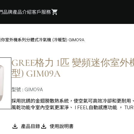
們
品牌
產品介紹
客戶服務
頻迷你室外機系列分體式冷氣機 (冷暖型) GIM09A
GREE格力 1匹 變頻迷你室
型) GIM09A
型號 : GIM09A
採用抗銹的金翅膀散熱系統，使空氣可高效冷卻和更耐用、 3合1過
風乾功能令室內空氣更潔淨、 I FEEL自動感應功能 ， T
產品目錄
使用說明書