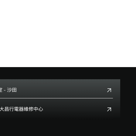
 - 沙田
+852 2699 0345
Box 大昌行電器維修中心
沙田鄉事會路138號HomeSquare 357-358舖
+852 8210 8210
查看地點
):
0800699
早上十一時正至下午八時正