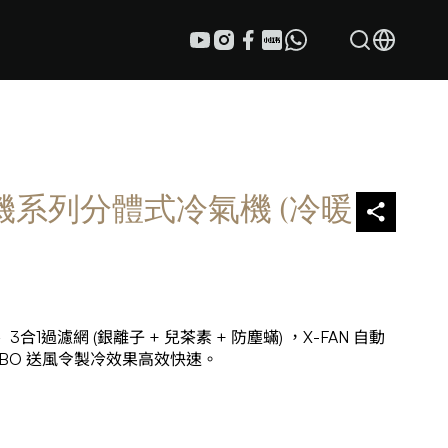
外機系列分體式冷氣機 (冷暖
濾網 (銀離子 + 兒茶素 + 防塵蟎) ，X-FAN 自動
URBO 送風令製冷效果高效快速。