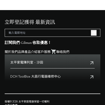
立即登記獲得 最新資訊
訂閱我們 Gilman 收取優惠！
關於我們
品牌
產品介紹
客戶服務
聯絡我們
太平家電陳列室 - 沙田
電話:
+852 2699 0345
地址:
沙田鄉事會路138號HomeSquare 357-358舖
DCH ToolBox 大昌行電器維修中心
查看地點
客戶服務熱線:
+852 8210 8210
營業時間:
早上十一時正至下午八時正
客戶服務熱線(澳門):
0800699
地址:
香港九龍灣啓祥道20號大昌行集團大廈4樓
版權© 2026 太平家庭電器保留一切權利
查看地點