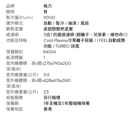
品牌
格力
變頻
有
製冷量(Btu/hr)
9000
運作模式
自動 / 製冷 / 抽濕 / 風扇
散熱塗層
金翅膀散熱塗層
過濾網
3合1 抗菌過濾網 (銀離子、兒茶素、維他命C)
功能及特點
Cold Plasma冷等離子殺菌 / I FEEL自動感應
功能 / TURBO 送風
雪種類別
R410A
能源標籤
1
室內機體積 - 高x闊x
275x790x200
深(毫米)
室內機重量(公斤)
9.5
室外機體積 - 高x闊x
428x676x340
深(毫米)
室外機重量(公斤)
23
安裝服務
另行報價
保養期
1年全機及5年壓縮機保養
保養地區
香港