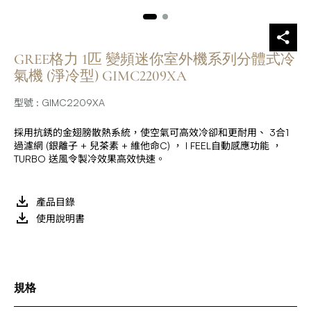
GREE格力 1匹 變頻迷你室外機系列分體式冷
氣機 (淨冷型) GIMC2209XA
型號 : GIMC2209XA
採用抗銹的金翅膀散熱系統，使空氣可高效冷卻和更耐用、 3合1
過濾網 (銀離子 + 兒茶素 + 維他命C) ， I FEEL自動感應功能 ，
TURBO 送風令製冷效果高效快速。
產品目錄
使用說明書
規格