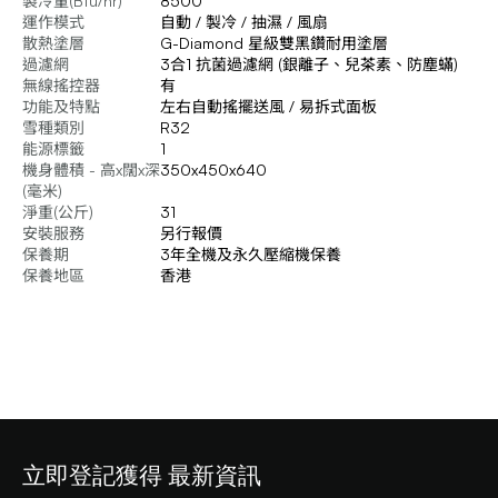
製冷量(Btu/hr)
8500
運作模式
自動 / 製冷 / 抽濕 / 風扇
散熱塗層
G-Diamond 星級雙黑鑽耐用塗層
過濾網
3合1 抗菌過濾網 (銀離子、兒茶素、防塵蟎)
無線搖控器
有
功能及特點
左右自動搖擺送風 / 易拆式面板
雪種類別
R32
能源標籤
1
機身體積 - 高x闊x深
350x450x640
(毫米)
淨重(公斤)
31
安裝服務
另行報價
保養期
3年全機及永久壓縮機保養
保養地區
香港
立即登記獲得 最新資訊