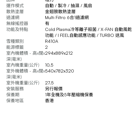
運作模式
自動 / 製冷 / 抽濕 / 風扇
散熱塗層
金翅膀散熱塗層
過濾網
Multi Filtro 6合1過濾網
無線搖控器
有
功能及特點
Cold Plasma冷等離子殺菌 / X-FAN 自動風乾
功能 / I FEEL自動感應功能 / TURBO 送風
雪種類別
R410A
能源標籤
2
室內機體積 - 高x闊x
294x889x212
深(毫米)
室內機重量(公斤)
10.5
室外機體積 - 高x闊x
540x782x320
深(毫米)
室外機重量(公斤)
27.5
安裝服務
另行報價
保養期
1年全機及5年壓縮機保養
保養地區
香港