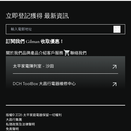
立即登記獲得 最新資訊
訂閱我們 Gilman 收取優惠！
關於我們
品牌
產品介紹
客戶服務
聯絡我們
太平家電陳列室 - 沙田
電話:
+852 2699 0345
地址:
沙田鄉事會路138號HomeSquare 357-358舖
DCH ToolBox 大昌行電器維修中心
查看地點
客戶服務熱線:
+852 8210 8210
營業時間:
早上十一時正至下午八時正
客戶服務熱線(澳門):
0800699
地址:
香港九龍灣啓祥道20號大昌行集團大廈4樓
版權© 2026 太平家庭電器保留一切權利
查看地點
大昌行集團
營業時間:
星期一至五上午九時半時至下午六時
私隱政策及法律聲明
星期六上午九時至下午一時
免責聲明