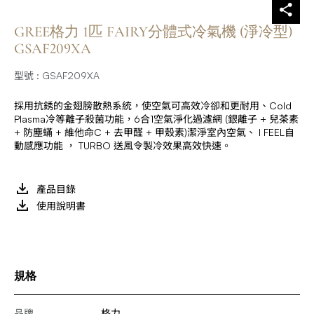
GREE格力 1匹 FAIRY分體式冷氣機 (淨冷型)
GSAF209XA
型號 : GSAF209XA
採用抗銹的金翅膀散熱系統，使空氣可高效冷卻和更耐用、Cold
Plasma冷等離子殺菌功能，6合1空氣淨化過濾網 (銀離子 + 兒茶素
+ 防塵蟎 + 維他命C + 去甲醛 + 甲殼素)潔淨室內空氣、 I FEEL自
動感應功能 ， TURBO 送風令製冷效果高效快速。
產品目錄
使用說明書
規格
品牌
格力