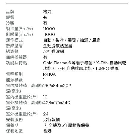
品牌
格力
變頻
有
冷暖
有
製冷量(Btu/hr)
11000
制暖量(Btu/hr)
11000
運作模式
自動 / 製冷 / 製暖 / 抽濕 / 風扇
散熱塗層
金翅膀散熱塗層
過濾網
3合1過濾網
無線搖控器
有
功能及特點
Cold Plasma冷等離子殺菌 / X-FAN 自動風乾
功能 / I FEEL自動感應功能 / TURBO 送風
雪種類別
R410A
能源標籤
1
室內機體積 - 高x闊x
289x845x209
深(毫米)
室內機重量(公斤)
10
室外機體積 - 高x闊x
428x676x340
深(毫米)
室外機重量(公斤)
24
安裝服務
另行報價
保養期
1年全機及5年壓縮機保養
保養地區
香港