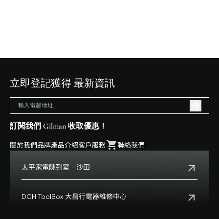
立即登記獲得 最新資訊
訂閱我們 Gilman 收取優惠！
關於我們
品牌
產品介紹
客戶服務
聯絡我們
太平家電陳列室 - 沙田
電話:
+852 2699 0345
地址:
沙田鄉事會路138號HomeSquare 357-358舖
DCH ToolBox 大昌行電器維修中心
查看地點
客戶服務熱線:
+852 8210 8210