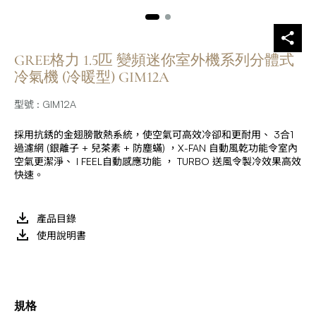
GREE格力 1.5匹 變頻迷你室外機系列分體式
冷氣機 (冷暖型) GIM12A
型號 : GIM12A
採用抗銹的金翅膀散熱系統，使空氣可高效冷卻和更耐用、 3合1
過濾網 (銀離子 + 兒茶素 + 防塵蟎) ，X-FAN 自動風乾功能令室內
空氣更潔淨、 I FEEL自動感應功能 ， TURBO 送風令製冷效果高效
快速。
產品目錄
使用說明書
規格