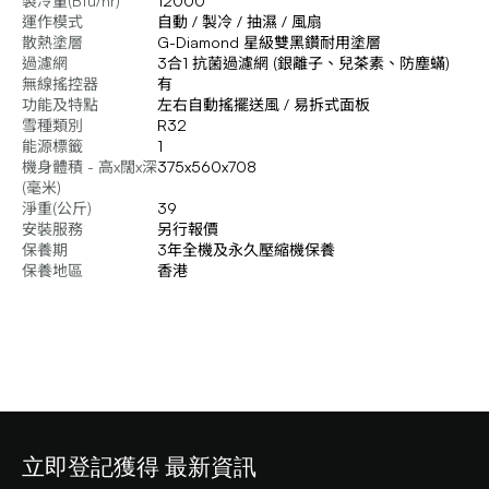
製冷量(Btu/hr)
12000
運作模式
自動 / 製冷 / 抽濕 / 風扇
散熱塗層
G-Diamond 星級雙黑鑽耐用塗層
過濾網
3合1 抗菌過濾網 (銀離子、兒茶素、防塵蟎)
無線搖控器
有
功能及特點
左右自動搖擺送風 / 易拆式面板
雪種類別
R32
能源標籤
1
機身體積 - 高x闊x深
375x560x708
(毫米)
淨重(公斤)
39
安裝服務
另行報價
保養期
3年全機及永久壓縮機保養
保養地區
香港
立即登記獲得 最新資訊