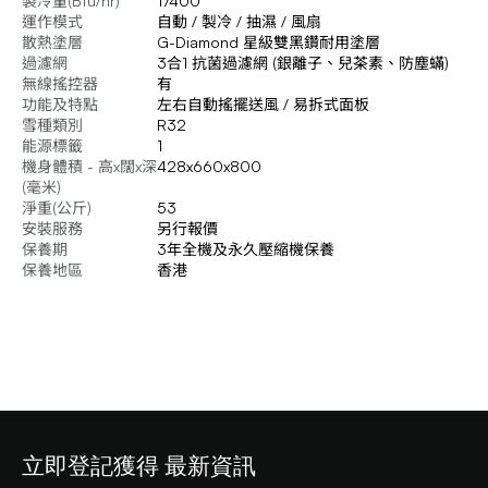
製冷量(Btu/hr)
17400
運作模式
自動 / 製冷 / 抽濕 / 風扇
散熱塗層
G-Diamond 星級雙黑鑽耐用塗層
過濾網
3合1 抗菌過濾網 (銀離子、兒茶素、防塵蟎)
無線搖控器
有
功能及特點
左右自動搖擺送風 / 易拆式面板
雪種類別
R32
能源標籤
1
機身體積 - 高x闊x深
428x660x800
(毫米)
淨重(公斤)
53
安裝服務
另行報價
保養期
3年全機及永久壓縮機保養
保養地區
香港
立即登記獲得 最新資訊