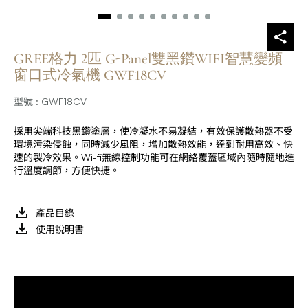
GREE格力 2匹 G-Panel雙黑鑽WIFI智慧變頻
窗口式冷氣機 GWF18CV
型號 : GWF18CV
採用尖端科技黑鑽塗層，使冷凝水不易凝結，有效保護散熱器不受
環境污染侵蝕，同時減少風阻，增加散熱效能，達到耐用高效、快
速的製冷效果。Wi-fi無線控制功能可在網絡覆蓋區域內隨時隨地進
行溫度調節，方便快捷。
產品目錄
使用說明書