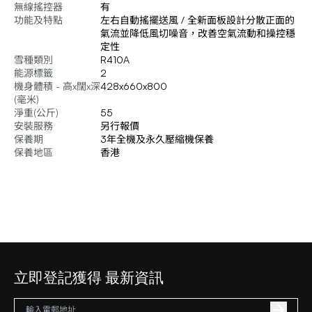
無線搖控器
有
功能及特點
左右自動搖擺送風 / 全新面板設計分散正面的
氣流並降低風切噪音，改善空氣流動和操控穩
定性
雪種類別
R410A
能源標籤
2
機身體積 - 高x闊x深
428x660x800
(毫米)
淨重(公斤)
55
安裝服務
另行報價
保養期
3年全機及永久壓縮機保養
保養地區
香港
立即登記獲得 最新資訊