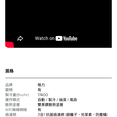
規格
品牌
格力
變頻
有
製冷量(Btu/hr)
17400
運作模式
自動 / 製冷 / 抽濕 / 風扇
散熱塗層
雙黑鑽散熱塗層
WIFI無線網絡
有
過濾網
3合1 抗菌過濾網 (銀離子、兒茶素、防塵蟎)