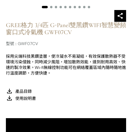
GREE格力 3/4匹 G-Panel雙黑鑽WIFI智慧變頻
窗口式冷氣機 GWF07CV
型號 : GWF07CV
採用尖端科技黑鑽塗層，使冷凝水不易凝結，有效保護散熱器不受
環境污染侵蝕，同時減少風阻，增加散熱效能，達到耐用高效、快
速的製冷效果。Wi-fi無線控制功能可在網絡覆蓋區域內隨時隨地進
行溫度調節，方便快捷。
產品目錄
使用說明書