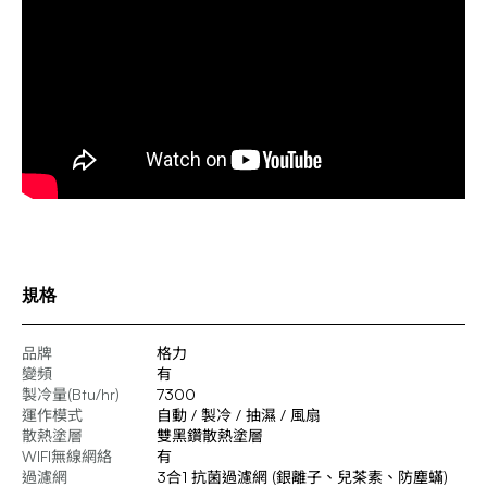
規格
品牌
格力
變頻
有
製冷量(Btu/hr)
7300
運作模式
自動 / 製冷 / 抽濕 / 風扇
散熱塗層
雙黑鑽散熱塗層
WIFI無線網絡
有
過濾網
3合1 抗菌過濾網 (銀離子、兒茶素、防塵蟎)