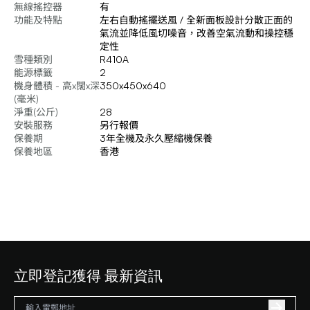
無線搖控器
有
功能及特點
左右自動搖擺送風 / 全新面板設計分散正面的
氣流並降低風切噪音，改善空氣流動和操控穩
定性
雪種類別
R410A
能源標籤
2
機身體積 - 高x闊x深
350x450x640
(毫米)
淨重(公斤)
28
安裝服務
另行報價
保養期
3年全機及永久壓縮機保養
保養地區
香港
立即登記獲得 最新資訊