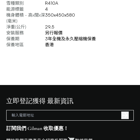
雪種類別
R410A
能源標籤
4
機身體積 - 高x闊x深
350x450x580
(毫米)
淨重(公斤)
29.5
安裝服務
另行報價
保養期
3年全機及永久壓縮機保養
保養地區
香港
立即登記獲得 最新資訊
訂閱我們 Gilman 收取優惠！