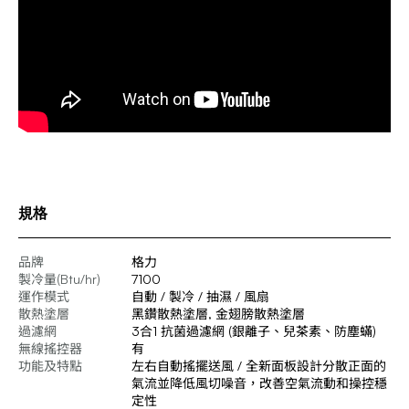
規格
品牌
格力
製冷量(Btu/hr)
7100
運作模式
自動 / 製冷 / 抽濕 / 風扇
散熱塗層
黑鑽散熱塗層, 金翅膀散熱塗層
過濾網
3合1 抗菌過濾網 (銀離子、兒茶素、防塵蟎)
無線搖控器
有
功能及特點
左右自動搖擺送風 / 全新面板設計分散正面的
氣流並降低風切噪音，改善空氣流動和操控穩
定性