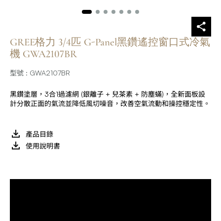
GREE格力 3/4匹 G-Panel黑鑽遙控窗口式冷氣
機 GWA2107BR
型號 : GWA2107BR
黑鑽塗層，3合1過濾網 (銀離子 + 兒茶素 + 防塵蟎)，全新面板設
計分散正面的氣流並降低風切噪音，改善空氣流動和操控穩定性。
產品目錄
使用說明書