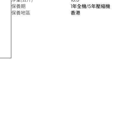
保養期
1年全機/5年壓縮機
保養地區
香港