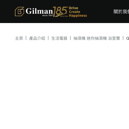
關於我
|
|
|
|
主頁
產品介紹
生活電器
抽濕機 迷你抽濕機 浴室寶
G