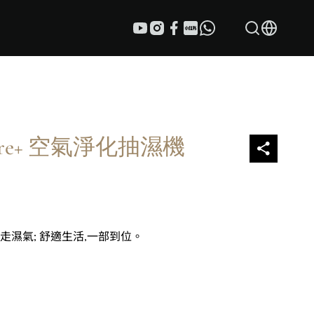
rCare+ 空氣淨化抽濕機
走濕氣; 舒適生活,一部到位。