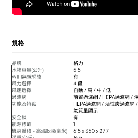
規格
品牌
格力
水箱容量(公升)
5,5
WIFI無線網絡
有
風力選擇
4 段
風速選擇
自動 / 高 / 中 / 低
過濾網
前置過濾網 / HEPA過濾網 /
功能及特點
HEPA過濾網 / 活性炭過濾網 / 
氣質量顯示
安全鎖
有
能源標籤
1
機身體積 - 高x闊x深(毫米)
615 x 350 x 277
淨重(公斤)
16.5