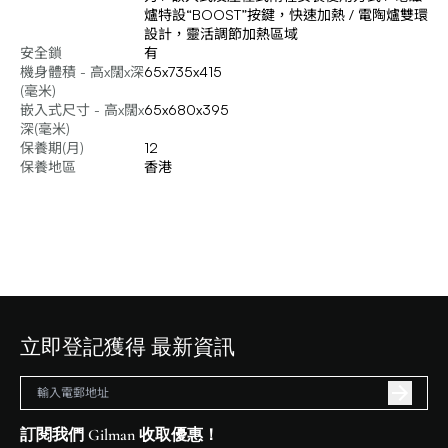
爐特設“BOOST”按鍵，快速加熱 / 電陶爐雙環
設計，靈活調節加熱區域
安全鎖
有
機身體積 - 高x闊x深
65x735x415
(毫米)
嵌入式尺寸 - 高x闊x
65x680x395
深(毫米)
保養期(月)
12
保養地區
香港
立即登記獲得 最新資訊
訂閱我們 Gilman 收取優惠！