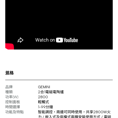
規格
品牌
GEMINI
種類
2合1電磁電陶爐
功率(W)
2800
控制面板
輕觸式
時間選擇
1-99分鐘
功能及特點
智能調控，兩邊可同時使用，共享2800W火
力 / 嵌入式及座檯式兩種安裝使用方式 / 電磁