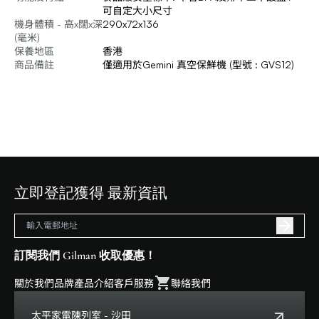
可自定大小尺寸
機身體積 - 高x闊x深
290x72x136
(毫米)
保養地區
香港
商品備註
僅適用於Gemini 真空保鮮機 (型號 : GVS12)
立即登記獲得 最新資訊
訂閱我們 Gilman 收取優惠！
關於我們
品牌
產品介紹
客戶服務
聯絡我們
太平家電陳列室 - 沙田