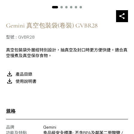
Gemini 真空包裝袋(卷裝) GVBR28
型號 : GVBR28
真空包裝袋外層經特別設計，抽真空及封口時更方便快捷。適合真
空慢煮及真空保存食物。
產品目錄
使用說明書
規格
品牌
Gemini
功能及特點
食品級安全標準: 不含BPA及鄰苯二甲酸鹽 /