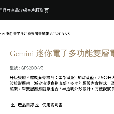
們
品牌
產品介紹
客戶服務
mini 迷你電子多功能雙層電蒸籠 GFS2DB-V3
Gemini 迷你電子多功能雙層電蒸
型號 : GFS2DB-V3
升級雙層不鏽鋼蒸架設計：蛋架蒸盤+加深蒸籠 / 2.5公升大容
波紋形層架，減少沾濕食物底部 / 多功能預設煮食模式，蒸煮
蒸架，單雙層蒸煮隨意組合 / 半透明外殼設計，方便觀察
產品目錄
使用說明書