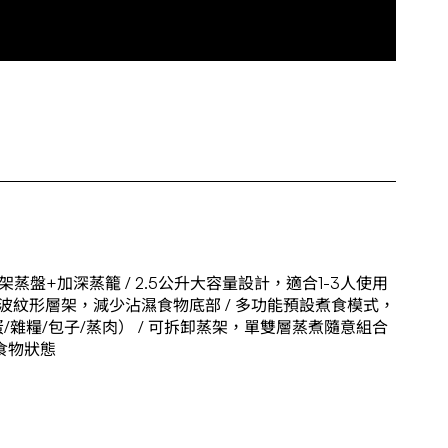
盤+加深蒸籠 / 2.5公升大容量設計，適合1-3人使用
 / 波紋形層架，減少沾濕食物底部 / 多功能預設煮食模式，
/雜糧/包子/蒸肉） / 可拆卸蒸架，單雙層蒸煮隨意組合
食物狀態