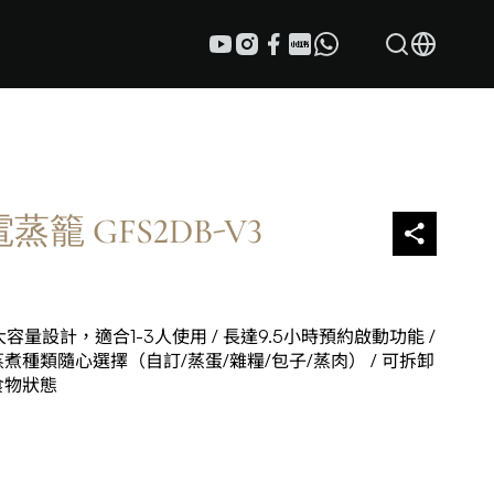
籠 GFS2DB-V3
量設計，適合1-3人使用 / 長達9.5小時預約啟動功能 /
種類隨心選擇（自訂/蒸蛋/雜糧/包子/蒸肉） / 可拆卸
食物狀態