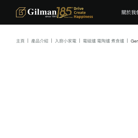
關於我
|
|
|
|
主頁
產品介紹
入廚小家電
電磁爐 電陶爐 煮食爐
Ge