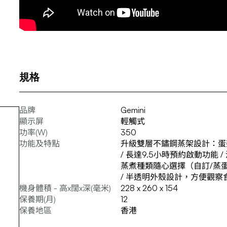
規格
品牌
Gemini
顯示屏
輕觸式
功率(W)
350
功能及特點
升級雙層不鏽鋼蒸架設計：蛋架蒸
/ 長達9.5小時預約啟動功能
蒸煮種類隨心選擇（自訂/蒸蛋
/ 半透明外殼設計，方便觀察
機身體積 - 高x闊x深(毫米)
228 x 260 x 154
保養期(月)
12
保養地區
香港