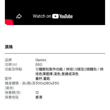
規格
品牌
Gemini
功率(W)
550
功能及特點
12種麪包製作功能 / 烘培1.5磅及2磅麵包 / 烘
培色澤選擇:淺色,普通或深色
配件
量杯,量匙
機身體積 - 高x闊x深
300x280x330
(毫米)
保養期(月)
12
保養地區
香港