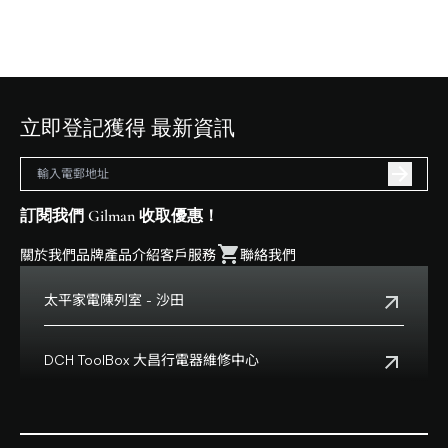
立即登記獲得 最新資訊
訂閱我們 Gilman 收取優惠！
關於我們
品牌
產品介紹
客戶服務
聯絡我們
太平家電陳列室 - 沙田
電話:
+852 2699 0345
地址:
沙田鄉事會路138號HomeSquare 357-358舖
DCH ToolBox 大昌行電器維修中心
查看地點
客戶服務熱線:
+852 8210 8210
營業時間:
早上十一時正至下午八時正
客戶服務熱線(澳門):
0800699
地址:
香港九龍灣啓祥道20號大昌行集團大廈4樓