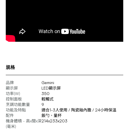
規格
品牌
Gemini
顯示屏
LED顯示屏
功率(W)
350
控制面板
輕觸式
烹調功能數量
9
功能及特點
適合1-3人使用 / 陶瓷釉內膽 / 24小時保溫
配件
飯勺、量杯
機身體積 - 高x闊x深
214x233x203
(毫米)