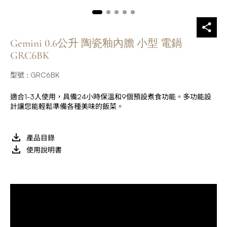
Gemini 0.6公升 陶瓷釉內膽 小型 電鍋
GRC6BK
型號 : GRC6BK
適合1-3人使用，具備24小時保溫和9個預設煮食功能。多功能設
計讓您能輕鬆準備各種美味的飯菜。
產品目錄
使用說明書