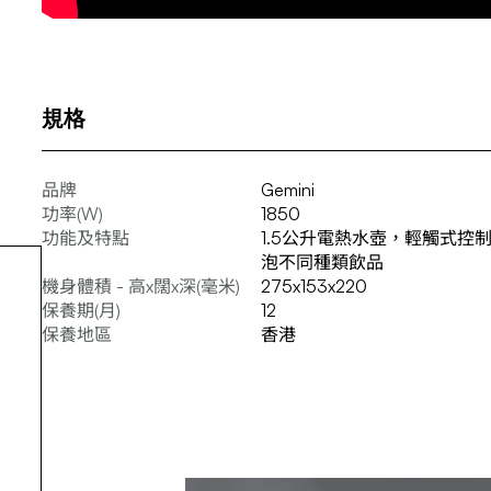
規格
品牌
Gemini
功率(W)
1850
功能及特點
1.5公升電熱水壺，輕觸式控
泡不同種類飲品
機身體積 - 高x闊x深(毫米)
275x153x220
保養期(月)
12
保養地區
香港